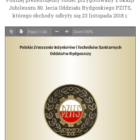
Jubileuszu 80. lecia Oddziału Bydgoskiego PZITS,
O nas
którego obchody odbyły się 23 listopada 2018 r.
Struktura PZITS Oddziału w Bydgoszczy
Działalność
1
24
100%
Page
/
Zoom
Historia naszego Oddziału
Szkolenia i egzaminy
Kontakt
Kronika
Komisja Kwalifikacyjna
Jubileusz 80. lecia Oddziału
Członkowie honorowi
Odznaczenia honorowe PZITS
Medal im. prof. Zygmunta Rudolfa