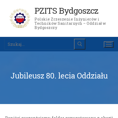
Przejdź
PZITS Bydgoszcz
do
treści
Polskie Zrzeszenie Inżynierów i
Techników Sanitarnych – Oddział w
Bydgoszczy
Szukaj:
Jubileusz 80. lecia Oddziału
Strona główna
Ogłoszenia
Wydarzenia
Poniżej prezentujemy folder przygotowany z okazji