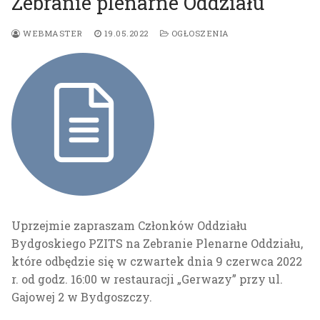
Zebranie plenarne Oddziału
O nas
WEBMASTER
19.05.2022
OGŁOSZENIA
Struktura PZITS Oddziału w Bydgoszczy
Działalność
Historia naszego Oddziału
Szkolenia i egzaminy
Kontakt
Kronika
Komisja Kwalifikacyjna
Jubileusz 80. lecia Oddziału
Członkowie honorowi
Odznaczenia honorowe PZITS
Uprzejmie zapraszam Członków Oddziału
Medal im. prof. Zygmunta Rudolfa
Bydgoskiego PZITS na Zebranie Plenarne Oddziału,
które odbędzie się w czwartek dnia 9 czerwca 2022
r. od godz. 16:00 w restauracji „Gerwazy” przy ul.
Gajowej 2 w Bydgoszczy.