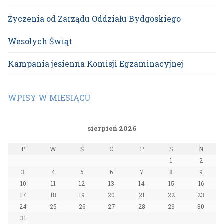
Życzenia od Zarządu Oddziału Bydgoskiego
Wesołych Świąt
Kampania jesienna Komisji Egzaminacyjnej
WPISY W MIESIĄCU
sierpień 2026
P
W
Ś
C
P
S
N
1
2
3
4
5
6
7
8
9
10
11
12
13
14
15
16
17
18
19
20
21
22
23
24
25
26
27
28
29
30
31