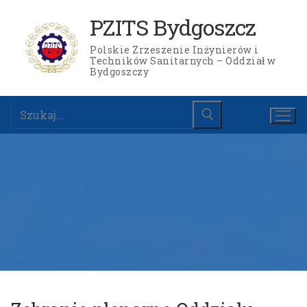
Przejdź
PZITS Bydgoszcz
do
treści
Polskie Zrzeszenie Inżynierów i
Techników Sanitarnych – Oddział w
Bydgoszczy
Szukaj:
Strona główna
Ogłoszenia
Wydarzenia