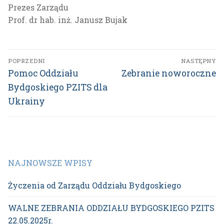
Prezes Zarządu
Prof. dr hab. inż. Janusz Bujak
Nawigacja
POPRZEDNI
NASTĘPNY
wpisu
Poprzedni
Następny
Pomoc Oddziału
Zebranie noworoczne
wpis:
wpis:
Bydgoskiego PZITS dla
Ukrainy
NAJNOWSZE WPISY
Życzenia od Zarządu Oddziału Bydgoskiego
WALNE ZEBRANIA ODDZIAŁU BYDGOSKIEGO PZITS
22.05.2025r.